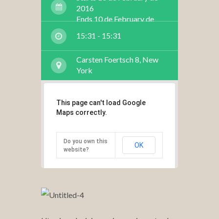
2016
Ends 10 de February de
2016
15:31 - 15:31
Carsten Foertsch 8, New
York
This page can't load Google
Maps correctly.
Do you own this
OK
website?