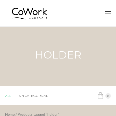
HOLDER
ALL
SIN CATEGORIZAR
0
Home
/ Products tagged “holder”