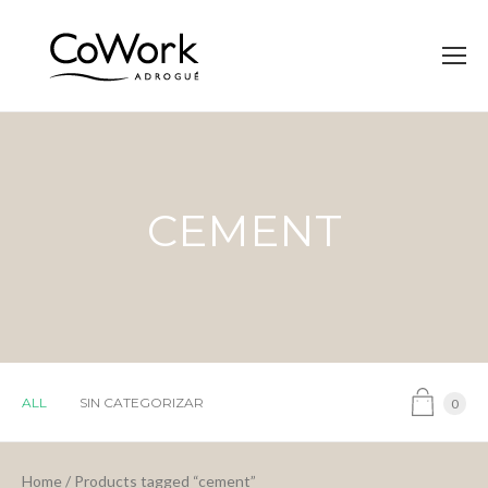
CEMENT
ALL
SIN CATEGORIZAR
0
Home
/ Products tagged “cement”